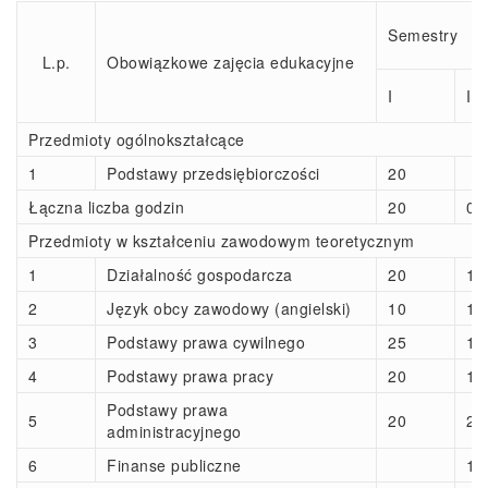
Semestry
L.p.
Obowiązkowe zajęcia edukacyjne
I
II
Przedmioty ogólnokształcące
1
Podstawy przedsiębiorczości
20
Łączna liczba godzin
20
0
Przedmioty w kształceniu zawodowym teoretycznym
1
Działalność gospodarcza
20
15
2
Język obcy zawodowy (angielski)
10
10
3
Podstawy prawa cywilnego
25
10
4
Podstawy prawa pracy
20
10
Podstawy prawa
5
20
20
administracyjnego
6
Finanse publiczne
10